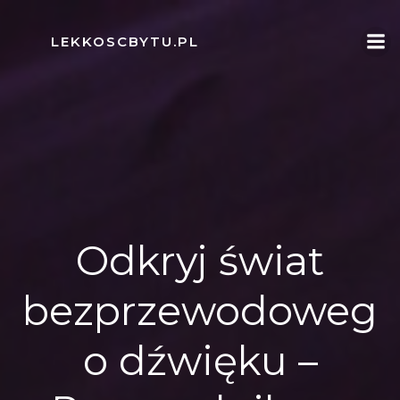
Skip
to
LEKKOSCBYTU.PL
content
Odkryj świat
bezprzewodoweg
o dźwięku –