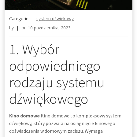
Categories:
system dźwiękowy
by
|
on
10 października, 2023
1. Wybór
odpowiedniego
rodzaju systemu
dźwiękowego
Kino domowe
Kino domowe to kompleksowy system
dźwiękowy, który pozwala na osiągnięcie kinowego
doświadczenia w domowym zaciszu. Wymaga