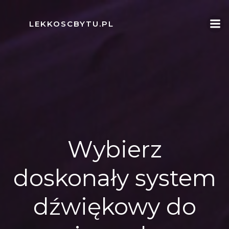
Skip
to
LEKKOSCBYTU.PL
content
Wybierz
doskonały system
dźwiękowy do