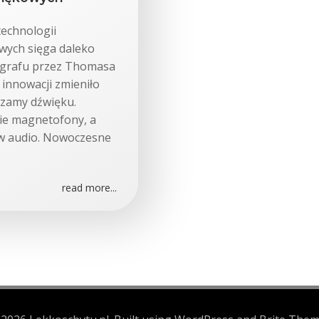
technologii
wych sięga daleko
nografu przez Thomasa
 innowacji zmieniło
czamy dźwięku.
ie magnetofony, a
w audio. Nowoczesne
read more...