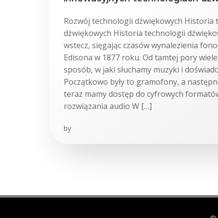
Rozwój technologii dźwiękowych Historia 
dźwiękowych Historia technologii dźwięko
wstecz, sięgając czasów wynalezienia fo
Edisona w 1877 roku. Od tamtej pory wiele
sposób, w jaki słuchamy muzyki i doświad
Początkowo były to gramofony, a następn
teraz mamy dostęp do cyfrowych formató
rozwiązania audio W […]
by