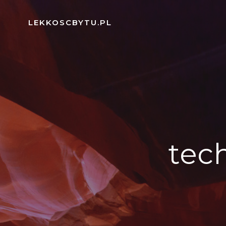
Skip
to
LEKKOSCBYTU.PL
content
tec