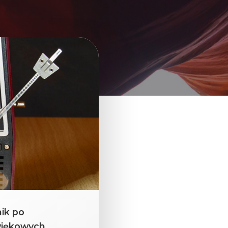
ik po
więkowych