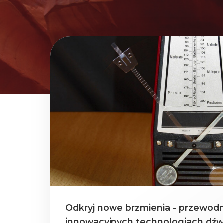
Odkryj nowe brzmienia - przewodn
innowacyjnych technologiach dź