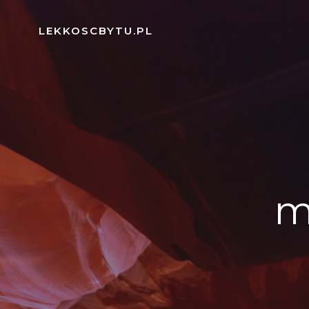
Skip
to
LEKKOSCBYTU.PL
content
m