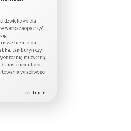
ki dźwiękowe dla
ów warto zaopatrzyć
iają
 nowe brzmienia.
rąbka, tamburyn czy
wyobraźnię muzyczną.
ód z instrumentami
łtowania wrażliwości
read more...