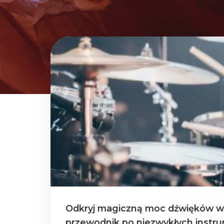
Odkryj magiczną moc dźwięków w
przewodnik po niezwykłych instr