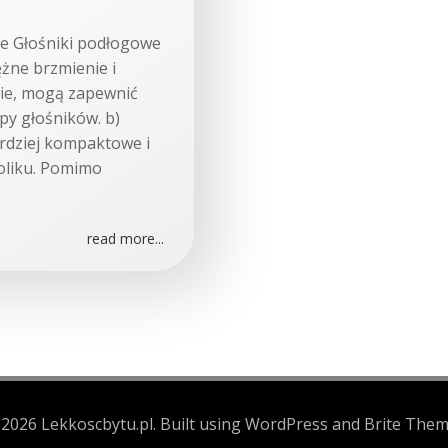
we Głośniki podłogowe
ężne brzmienie i
wie, mogą zapewnić
ypy głośników. b)
ardziej kompaktowe i
toliku. Pomimo
read more...
2026 Lekkoscbytu.pl. Built using WordPress and Brite Them