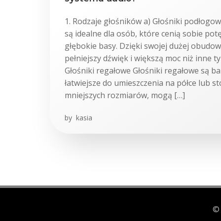
1. Rodzaje głośników a) Głośniki podłogo
są idealne dla osób, które cenią sobie pot
głębokie basy. Dzięki swojej dużej obudo
pełniejszy dźwięk i większą moc niż inne t
Głośniki regałowe Głośniki regałowe są b
łatwiejsze do umieszczenia na półce lub s
mniejszych rozmiarów, mogą […]
by
kasia
© 