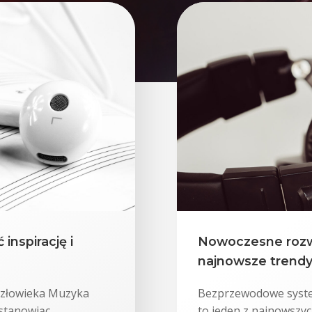
inspirację i
Nowoczesne rozwi
najnowsze trendy
człowieka Muzyka
Bezprzewodowe syste
 stanowiąc
to jeden z najnowsz